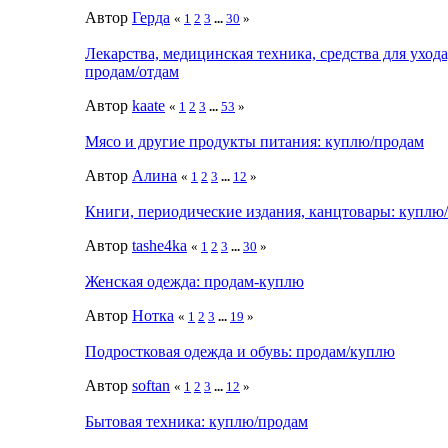
Автор
Герда
«
1
2
3
...
30
»
Лекарства, медицинская техника, средства для уход
продам/отдам
Автор
kaate
«
1
2
3
...
53
»
Мясо и другие продукты питания: куплю/продам
Автор
Алина
«
1
2
3
...
12
»
Книги, периодические издания, канцтовары: куплю
Автор
tashe4ka
«
1
2
3
...
30
»
Женская одежда: продам-куплю
Автор
Нотка
«
1
2
3
...
19
»
Подростковая одежда и обувь: продам/куплю
Автор
softan
«
1
2
3
...
12
»
Бытовая техника: куплю/продам