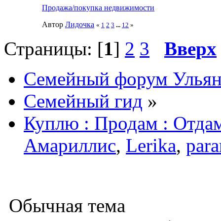
Продажа/покупка недвижимости
Автор
Лидочка
«
1
2
3
...
12
»
Страницы: [
1
]
2
3
Вверх
Семейный форум Ульян
Семейный гид
»
Куплю : Продам : Отда
Амариллис
,
Lerika
,
par
Обычная тема