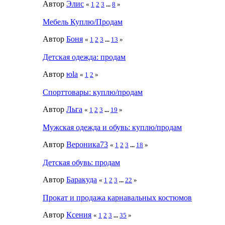
Автор
Элис
«
1
2
3
...
8
»
Мебель Куплю/Продам
Автор
Боня
«
1
2
3
...
13
»
Детская одежда: продам
Автор
юla
«
1
2
»
Спорттовары: куплю/продам
Автор
Льга
«
1
2
3
...
19
»
Мужская одежда и обувь: куплю/продам
Автор
Вероника73
«
1
2
3
...
18
»
Детская обувь: продам
Автор
Баракуда
«
1
2
3
...
22
»
Прокат и продажа карнавальных костюмов
Автор
Ксения
«
1
2
3
...
35
»