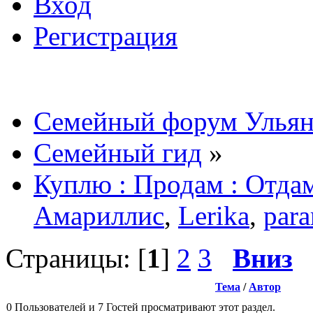
Вход
Регистрация
Семейный форум Ульян
Семейный гид
»
Куплю : Продам : Отда
Амариллис
,
Lerika
,
par
Страницы: [
1
]
2
3
Вниз
Тема
/
Автор
0 Пользователей и 7 Гостей просматривают этот раздел.