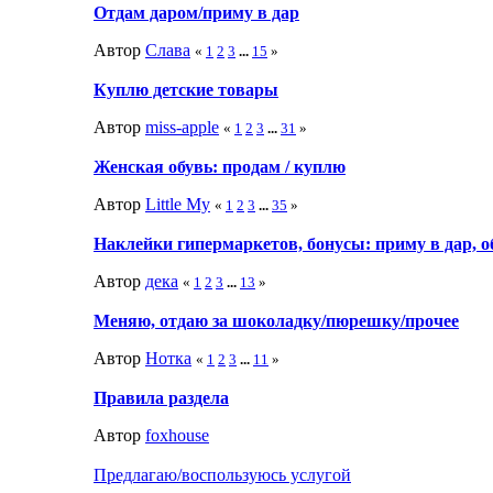
Отдам даром/приму в дар
Автор
Слава
«
1
2
3
...
15
»
Куплю детские товары
Автор
miss-apple
«
1
2
3
...
31
»
Женская обувь: продам / куплю
Автор
Little My
«
1
2
3
...
35
»
Наклейки гипермаркетов, бонусы: приму в дар, 
Автор
дека
«
1
2
3
...
13
»
Меняю, отдаю за шоколадку/пюрешку/прочее
Автор
Нотка
«
1
2
3
...
11
»
Правила раздела
Автор
foxhouse
Предлагаю/воспользуюсь услугой