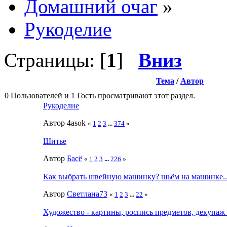
Домашний очаг
»
Рукоделие
Страницы: [
1
]
Вниз
Тема
/
Автор
0 Пользователей и 1 Гость просматривают этот раздел.
Рукоделие
Автор 4asok
«
1
2
3
...
374
»
Шитье
Автор
Басё
«
1
2
3
...
226
»
Как выбрать швейную машинку? шьём на машинке..
Автор
Светлана73
«
1
2
3
...
22
»
Художество - картины, роспись предметов, декупаж и