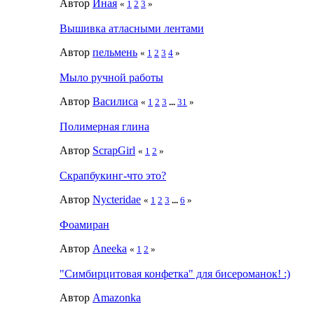
Автор
Иная
«
1
2
3
»
Вышивка атласными лентами
Автор
пельмень
«
1
2
3
4
»
Мыло ручной работы
Автор
Василиса
«
1
2
3
...
31
»
Полимерная глина
Автор
ScrapGirl
«
1
2
»
Скрапбукинг-что это?
Автор
Nycteridae
«
1
2
3
...
6
»
Фоамиран
Автор
Aneeka
«
1
2
»
"Симбирцитовая конфетка" для бисероманок! :)
Автор
Amazonka