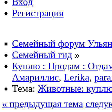
Вход
Регистрация
Семейный форум Ульян
Семейный гид
»
Куплю : Продам : Отда
Амариллис
,
Lerika
,
par
Тема:
Животные: куплю
« предыдущая тема
следу