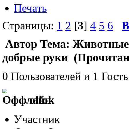
Печать
Страницы:
1
2
[
3
]
4
5
6
В
Автор
Тема: Животные:
добрые руки (Прочитано
0 Пользователей и 1 Гость
olfok
Участник