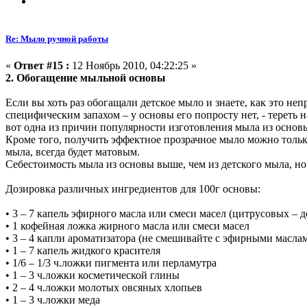
Re: Мыло ручной работы
«
Ответ #15 :
12 Ноябрь 2010, 04:22:25 »
2. Обогащение мыльной основы
Если вы хоть раз обогащали детское мыло и знаете, как это не
специфическим запахом – у основы его попросту нет, - тереть н
вот одна из причин популярности изготовления мыла из основ
Кроме того, получить эффектное прозрачное мыло можно тольк
мыла, всегда будет матовым.
Себестоимость мыла из основы выше, чем из детского мыла, но
Дозировка различных ингредиентов для 100г основы:
• 3 – 7 капель эфирного масла или смеси масел (цитрусовых – д
• 1 кофейная ложка жирного масла или смеси масел
• 3 – 4 капли ароматизатора (не смешивайте с эфирными маслам
• 1 – 7 капель жидкого красителя
• 1/6 – 1/3 ч.ложки пигмента или перламутра
• 1 – 3 ч.ложки косметической глины
• 2 – 4 ч.ложки молотых овсяных хлопьев
• 1 – 3 ч.ложки меда