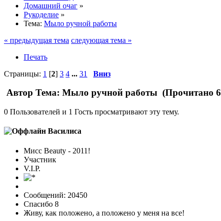
Домашний очаг
»
Рукоделие
»
Тема:
Мыло ручной работы
« предыдущая тема
следующая тема »
Печать
Страницы:
1
[
2
]
3
4
...
31
Вниз
Автор
Тема: Мыло ручной работы (Прочитано 62
0 Пользователей и 1 Гость просматривают эту тему.
Василиса
Мисс Beauty - 2011!
Участник
V.I.P.
Сообщений: 20450
Спасибо 8
Живу, как положено, а положено у меня на все!