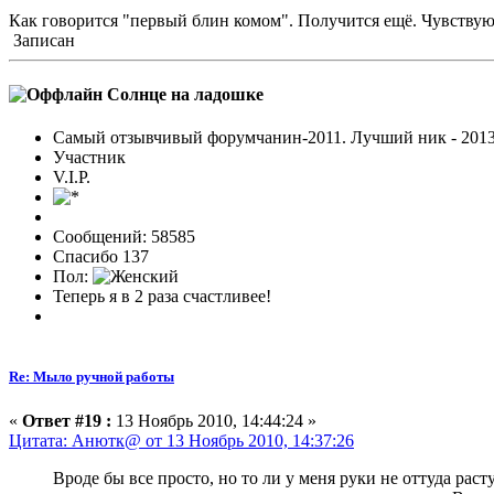
Как говорится "первый блин комом". Получится ещё. Чувствую 
Записан
Солнце на ладошке
Самый отзывчивый форумчанин-2011. Лучший ник - 2013
Участник
V.I.P.
Сообщений: 58585
Спасибо 137
Пол:
Теперь я в 2 раза счастливее!
Re: Мыло ручной работы
«
Ответ #19 :
13 Ноябрь 2010, 14:44:24 »
Цитата: Анютк@ от 13 Ноябрь 2010, 14:37:26
Вроде бы все просто, но то ли у меня руки не оттуда рас