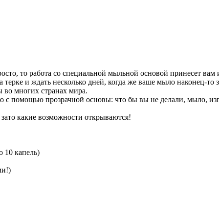
просто, то работа со специальной мыльной основой принесет вам
а терке и ждать несколько дней, когда же ваше мыло наконец-то з
ы во многих странах мира.
о с помощью прозрачной основы: что бы вы не делали, мыло, из
 зато какие возможности открываются!
о 10 капель)
и!)