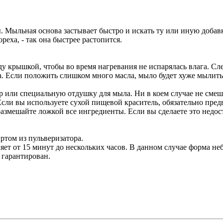
. Мыльная основа застывает быстро и искать ту или иную добавк
еха, - так она быстрее растопится.
ду крышкой, чтобы во время нагревания не испарялась влага. Сле
а. Если положить слишком много масла, мыло будет хуже мылить
ор или специальную отдушку для мыла. Ни в коем случае не смеши
сли вы используете сухой пищевой краситель, обязательно предв
змешайте ложкой все ингредиенты. Если вы сделаете это недоста
ртом из пульверизатора.
яет от 15 минут до нескольких часов. В данном случае форма не
 гарантирован.