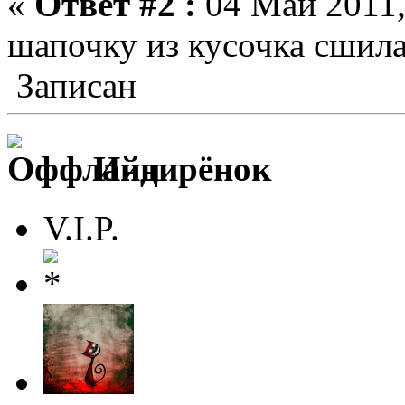
«
Ответ #2 :
04 Май 2011,
шапочку из кусочка сшил
Записан
Индирёнок
V.I.P.