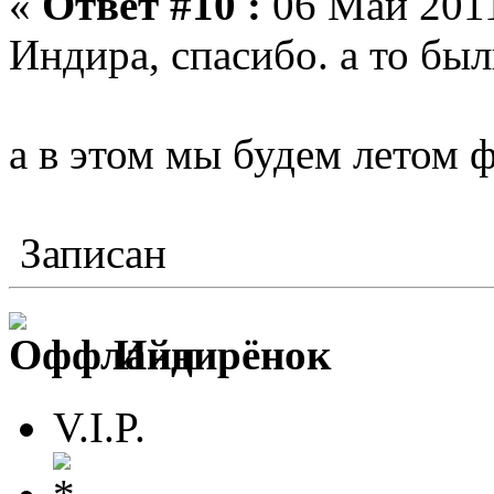
«
Ответ #10 :
06 Май 2011
Индира, спасибо. а то был
а в этом мы будем летом 
Записан
Индирёнок
V.I.P.