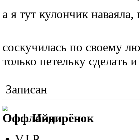
а я тут кулончик наваяла,
соскучилась по своему л
только петельку сделать 
Записан
Индирёнок
V.I.P.