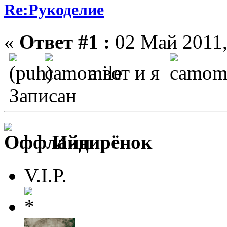
Re:Рукоделие
«
Ответ #1 :
02 Май 2011,
а вот и я
Записан
Индирёнок
V.I.P.