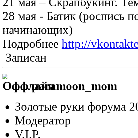
21 мая – Скрапбукинг. Т
28 мая - Батик (роспись п
начинающих)
Подробнее
http://vkontak
Записан
paramoon_mom
Золотые руки форума 2
Модератор
V.I.P.