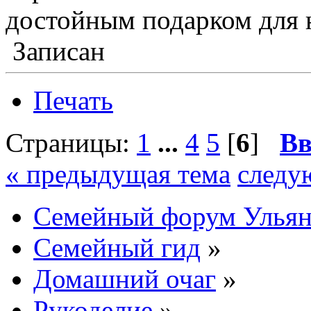
достойным подарком для 
Записан
Печать
Страницы:
1
...
4
5
[
6
]
Вв
« предыдущая тема
следу
Семейный форум Ульян
Семейный гид
»
Домашний очаг
»
Рукоделие
»