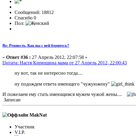
Сообщений: 18812
Спасибо 0
Пол:
Re: Ревность. Как вы с ней боритесь?
«
Ответ #36 :
27 Апрель 2012, 22:07:58 »
Цитата: Настя Кирюшина мама от 27 Апрель 2012, 22:00:43
ну вот, так не интересно тогда....
ну подождем ответа имеющего "чужуюжену"
И пожелаем ему стать имеющимся мужем чужой жены....
Записан
MakNat
Участник
V.I.P.