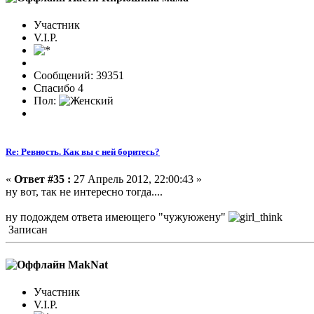
Участник
V.I.P.
Сообщений: 39351
Спасибо 4
Пол:
Re: Ревность. Как вы с ней боритесь?
«
Ответ #35 :
27 Апрель 2012, 22:00:43 »
ну вот, так не интересно тогда....
ну подождем ответа имеющего "чужуюжену"
Записан
MakNat
Участник
V.I.P.