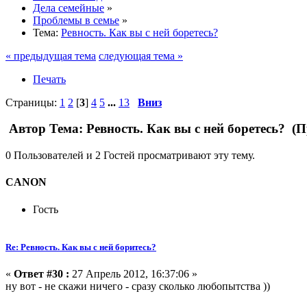
Дела семейные
»
Проблемы в семье
»
Тема:
Ревность. Как вы с ней боретесь?
« предыдущая тема
следующая тема »
Печать
Страницы:
1
2
[
3
]
4
5
...
13
Вниз
Автор
Тема: Ревность. Как вы с ней боретесь? (П
0 Пользователей и 2 Гостей просматривают эту тему.
CANON
Гость
Re: Ревность. Как вы с ней боритесь?
«
Ответ #30 :
27 Апрель 2012, 16:37:06 »
ну вот - не скажи ничего - сразу сколько любопытства ))