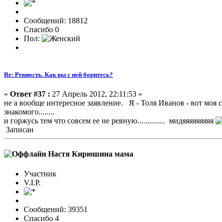
Сообщений: 18812
Спасибо 0
Пол:
Re: Ревность. Как вы с ней боритесь?
«
Ответ #37 :
27 Апрель 2012, 22:11:53 »
не а вообще интересное заявление. Я - Толя Иванов - вот м
знакомого........
и горжусь тем что совсем ее не ревную.............. мидяяяяяяяяя
Записан
Настя Кирюшина мама
Участник
V.I.P.
Сообщений: 39351
Спасибо 4