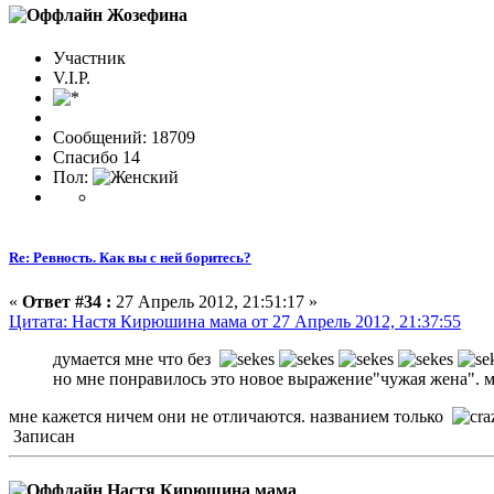
Жозефина
Участник
V.I.P.
Сообщений: 18709
Спасибо 14
Пол:
Re: Ревность. Как вы с ней боритесь?
«
Ответ #34 :
27 Апрель 2012, 21:51:17 »
Цитата: Настя Кирюшина мама от 27 Апрель 2012, 21:37:55
думается мне что без
но мне понравилось это новое выражение"чужая жена". м
мне кажется ничем они не отличаются. названием только
Записан
Настя Кирюшина мама