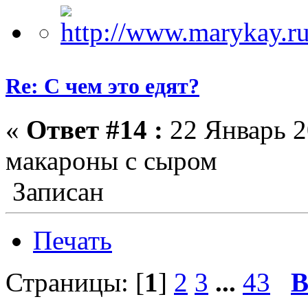
Re: С чем это едят?
«
Ответ #14 :
22 Январь 2
макароны с сыром
Записан
Печать
Страницы: [
1
]
2
3
...
43
В