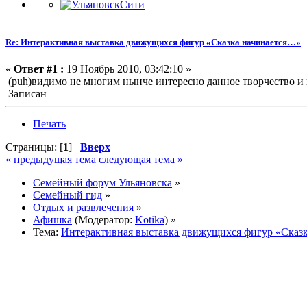
Re: Интерактивная выставка движущихся фигур «Сказка начинается…»
«
Ответ #1 :
19 Ноябрь 2010, 03:42:10 »
(puh)видимо не многим нынче интересно данное творчество и
Записан
Печать
Страницы: [
1
]
Вверх
« предыдущая тема
следующая тема »
Семейный форум Ульяновска
»
Семейный гид
»
Отдых и развлечения
»
Афишка
(Модератор:
Kotika
) »
Тема:
Интерактивная выставка движущихся фигур «Сказ