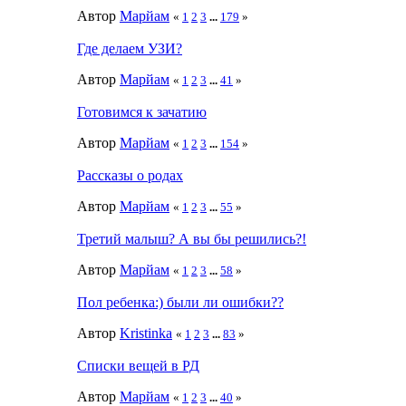
Автор
Марйам
«
1
2
3
...
179
»
Где делаем УЗИ?
Автор
Марйам
«
1
2
3
...
41
»
Готовимся к зачатию
Автор
Марйам
«
1
2
3
...
154
»
Рассказы о родах
Автор
Марйам
«
1
2
3
...
55
»
Третий малыш? А вы бы решились?!
Автор
Марйам
«
1
2
3
...
58
»
Пол ребенка:) были ли ошибки??
Автор
Kristinka
«
1
2
3
...
83
»
Списки вещей в РД
Автор
Марйам
«
1
2
3
...
40
»