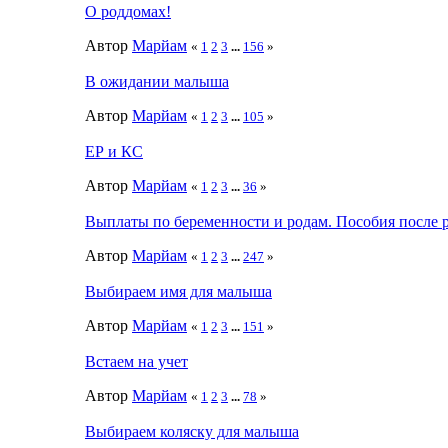
О роддомах!
Автор
Марйам
«
1
2
3
...
156
»
В ожидании малыша
Автор
Марйам
«
1
2
3
...
105
»
ЕР и КС
Автор
Марйам
«
1
2
3
...
36
»
Выплаты по беременности и родам. Пособия после 
Автор
Марйам
«
1
2
3
...
247
»
Выбираем имя для малыша
Автор
Марйам
«
1
2
3
...
151
»
Встаем на учет
Автор
Марйам
«
1
2
3
...
78
»
Выбираем коляску для малыша