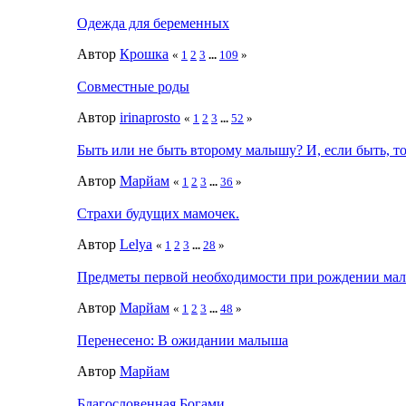
Одежда для беременных
Автор
Крошка
«
1
2
3
...
109
»
Совместные роды
Автор
irinaprosto
«
1
2
3
...
52
»
Быть или не быть второму малышу? И, если быть, то
Автор
Марйам
«
1
2
3
...
36
»
Страхи будущих мамочек.
Автор
Lelya
«
1
2
3
...
28
»
Предметы первой необходимости при рождении ма
Автор
Марйам
«
1
2
3
...
48
»
Перенесено: В ожидании малыша
Автор
Марйам
Благословенная Богами