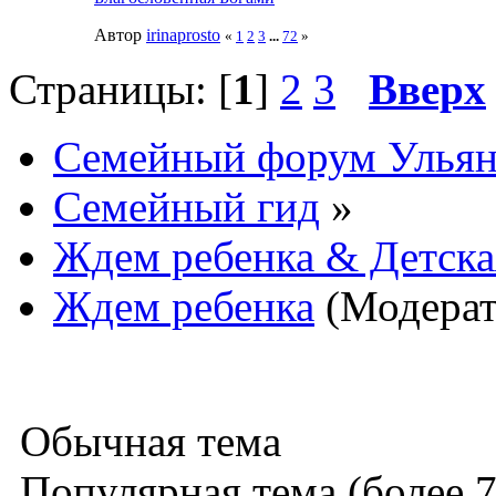
Автор
irinaprosto
«
1
2
3
...
72
»
Страницы: [
1
]
2
3
Вверх
Семейный форум Ульян
Семейный гид
»
Ждем ребенка & Детска
Ждем ребенка
(Модера
Обычная тема
Популярная тема (более 7